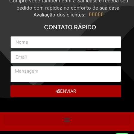
Compre você também com a Samcase e receba seu
pedido com rapidez no conforto de sua casa.
Avaliação dos clientes:





CONTATO RÁPIDO
ENVIAR