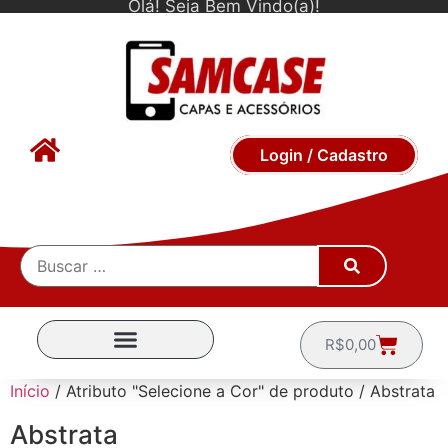
Olá! Seja Bem Vindo(a)!
Login / Cadastro
R$
0,00
CAPINHAS POR MARCA
Início
/ Atributo "Selecione a Cor" de produto / Abstrata
Abstrata