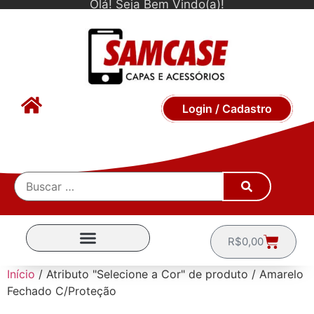
Olá! Seja Bem Vindo(a)!
Login / Cadastro
R$
0,00
CAPINHAS POR MARCA
Início
/ Atributo "Selecione a Cor" de produto / Amarelo
Fechado C/Proteção