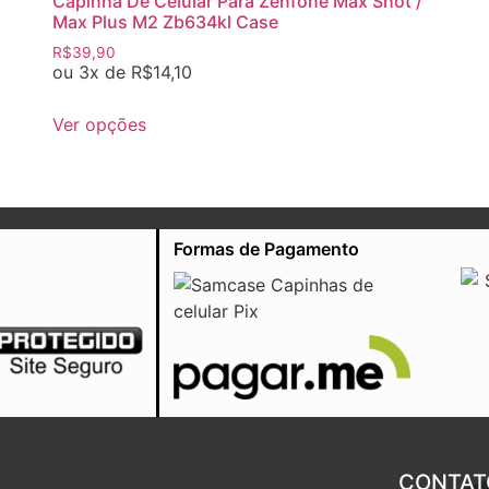
Capinha De Celular Para Zenfone Max Shot /
Max Plus M2 Zb634kl Case
R$
39,90
ou 3x de
R$
14,10
Ver opções
Formas de Pagamento
CONTAT