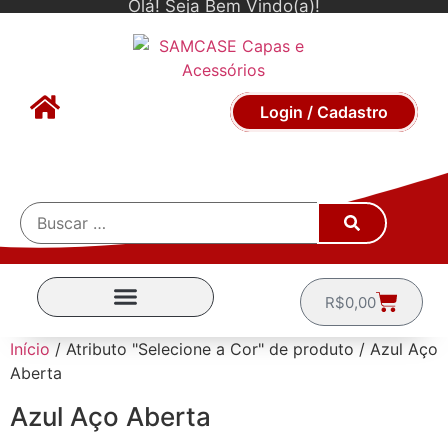
Olá! Seja Bem Vindo(a)!
Login / Cadastro
R$
0,00
CAPINHAS POR MARCA
Início
/ Atributo "Selecione a Cor" de produto / Azul Aço
Aberta
Azul Aço Aberta