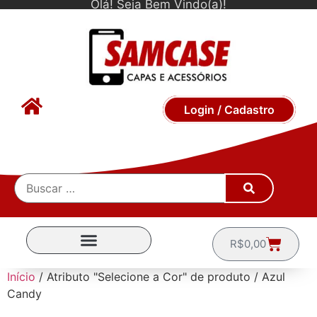
Olá! Seja Bem Vindo(a)!
Login / Cadastro
R$
0,00
CAPINHAS POR MARCA
Início
/ Atributo "Selecione a Cor" de produto / Azul
Candy