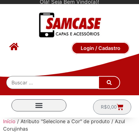
Olá! Seja Bem Vindo(a)!
Login / Cadastro
R$
0,00
CAPINHAS POR MARCA
Início
/ Atributo "Selecione a Cor" de produto / Azul
Corujinhas