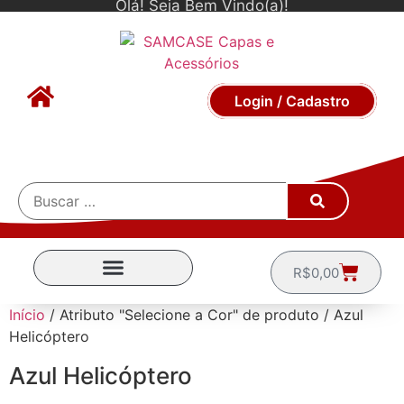
Olá! Seja Bem Vindo(a)!
Login / Cadastro
R$
0,00
CAPINHAS POR MARCA
Início
/ Atributo "Selecione a Cor" de produto / Azul
Helicóptero
Azul Helicóptero