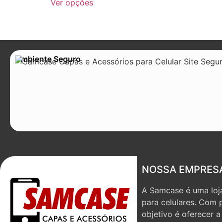
Ver opções
Ambiente Seguro
NOSSA EMPRES
A Samcase é uma loja
para celulares. Com 
objetivo é oferecer 