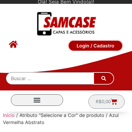
Olá! Seja Bem Vindo(a)!
Login / Cadastro
R$
0,00
CAPINHAS POR MARCA
Início
/ Atributo "Selecione a Cor" de produto / Azul
Vermelha Abstrato