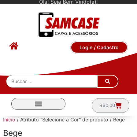
Olá! Seja Bem Vindo(a)!
Login / Cadastro
R$
0,00
CAPINHAS POR MARCA
Início
/ Atributo "Selecione a Cor" de produto / Bege
Bege