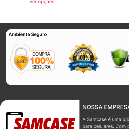
Ver opções
Ambiente Seguro
NOSSA EMPRES
A Samcase é uma loja
para celulares. Com 