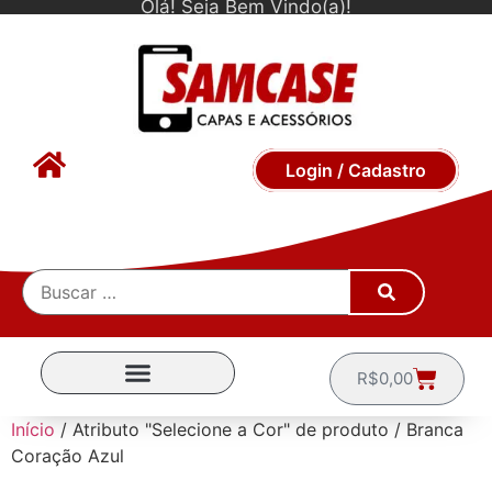
Olá! Seja Bem Vindo(a)!
Login / Cadastro
R$
0,00
CAPINHAS POR MARCA
Início
/ Atributo "Selecione a Cor" de produto / Branca
Coração Azul