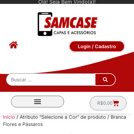
Olá! Seja Bem Vindo(a)!
Login / Cadastro
R$
0,00
CAPINHAS POR MARCA
Início
/ Atributo "Selecione a Cor" de produto / Branca
Flores e Pássaros