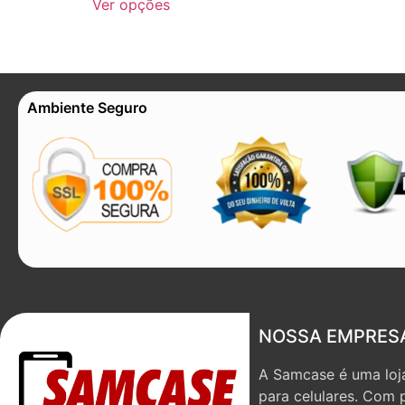
Ver opções
Ambiente Seguro
NOSSA EMPRES
A Samcase é uma loja
para celulares. Com 