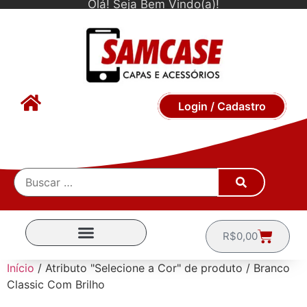
Olá! Seja Bem Vindo(a)!
Login / Cadastro
R$
0,00
CAPINHAS POR MARCA
Início
/ Atributo "Selecione a Cor" de produto / Branco
Classic Com Brilho