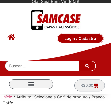
Olá! Seja Bem Vindo(a)!
Login / Cadastro
R$
0,00
CAPINHAS POR MARCA
Início
/ Atributo "Selecione a Cor" de produto / Branco
Coffe