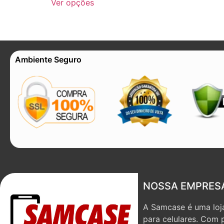
Ver opções
Ambiente Seguro
NOSSA EMPRES
A Samcase é uma loja
para celulares. Com 