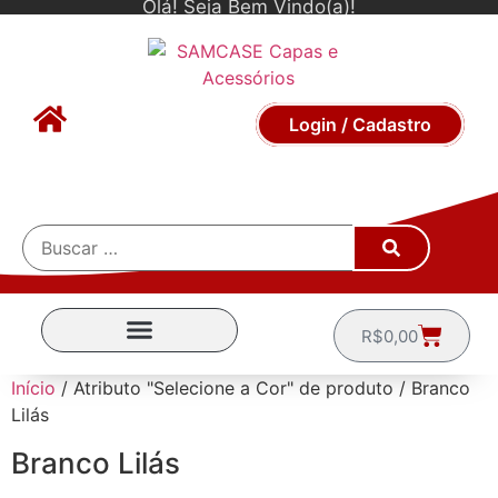
Olá! Seja Bem Vindo(a)!
Login / Cadastro
R$
0,00
CAPINHAS POR MARCA
Início
/ Atributo "Selecione a Cor" de produto / Branco
Lilás
Branco Lilás