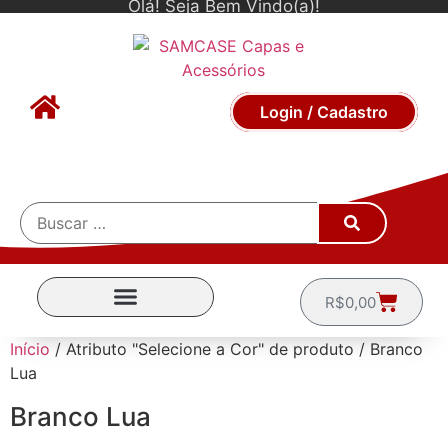
Olá! Seja Bem Vindo(a)!
Login / Cadastro
R$
0,00
CAPINHAS POR MARCA
Início
/ Atributo "Selecione a Cor" de produto / Branco
Lua
Branco Lua