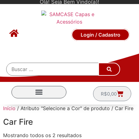
Olá! Seja Bem Vindo(a)!
Login / Cadastro
R$
0,00
CAPINHAS POR MARCA
Início
/ Atributo "Selecione a Cor" de produto / Car Fire
Car Fire
Mostrando todos os 2 resultados