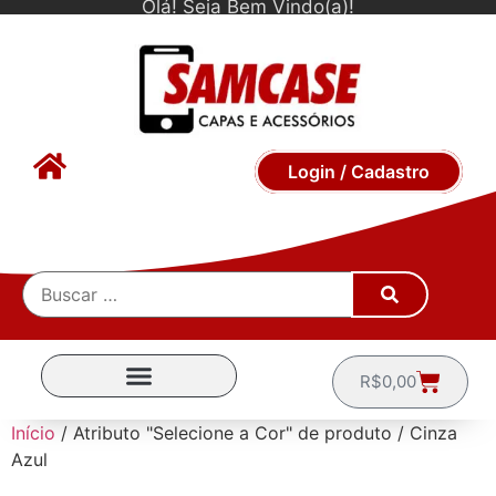
Olá! Seja Bem Vindo(a)!
Login / Cadastro
R$
0,00
CAPINHAS POR MARCA
Início
/ Atributo "Selecione a Cor" de produto / Cinza
Azul