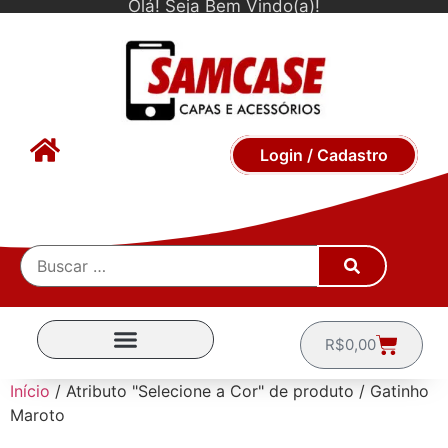
Olá! Seja Bem Vindo(a)!
Login / Cadastro
R$
0,00
CAPINHAS POR MARCA
Início
/ Atributo "Selecione a Cor" de produto / Gatinho
Maroto