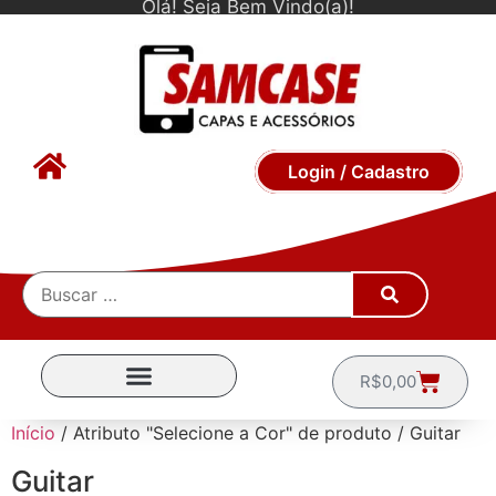
Olá! Seja Bem Vindo(a)!
Login / Cadastro
R$
0,00
CAPINHAS POR MARCA
Início
/ Atributo "Selecione a Cor" de produto / Guitar
Guitar