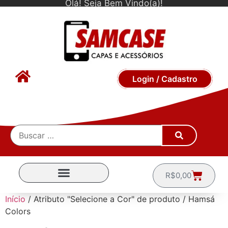
Olá! Seja Bem Vindo(a)!
Login / Cadastro
R$
0,00
CAPINHAS POR MARCA
Início
/ Atributo "Selecione a Cor" de produto / Hamsá
Colors