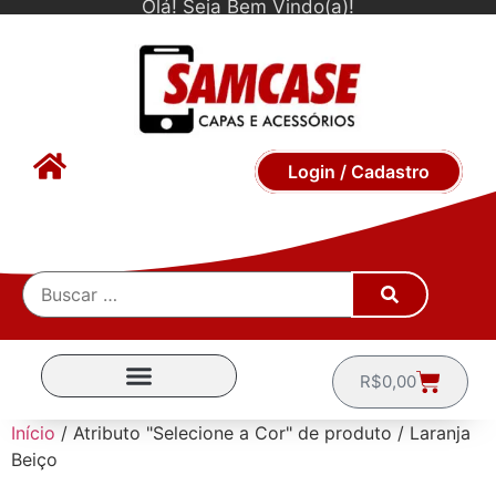
Olá! Seja Bem Vindo(a)!
Login / Cadastro
R$
0,00
CAPINHAS POR MARCA
Início
/ Atributo "Selecione a Cor" de produto / Laranja
Beiço