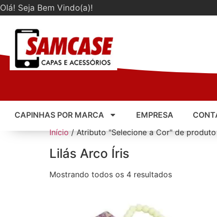
Olá! Seja Bem Vindo(a)!
CAPINHAS POR MARCA
EMPRESA
CONT
Início
/ Atributo "Selecione a Cor" de produto /
Lilás Arco Íris
Mostrando todos os 4 resultados