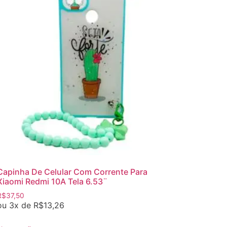
Capinha De Celular Com Corrente Para
Xiaomi Redmi 10A Tela 6.53¨
R$
37,50
ou 3x de
R$
13,26