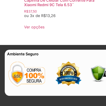
Capinha De Celular Com Corrente Para
Xiaomi Redmi 9C Tela 6.53¨
R$
37,50
ou 3x de
R$
13,26
Ver opções
Ambiente Seguro