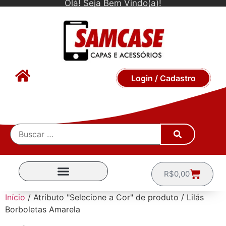
Olá! Seja Bem Vindo(a)!
Login / Cadastro
R$
0,00
CAPINHAS POR MARCA
Início
/ Atributo "Selecione a Cor" de produto / Lilás
Borboletas Amarela