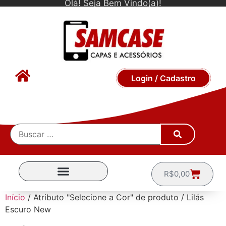
Olá! Seja Bem Vindo(a)!
Login / Cadastro
R$
0,00
CAPINHAS POR MARCA
Início
/ Atributo "Selecione a Cor" de produto / Lilás
Escuro New