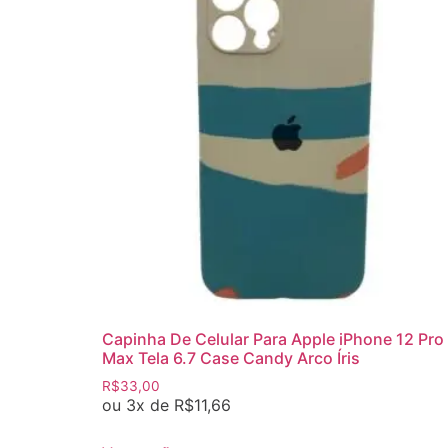
Capinha De Celular Para Apple iPhone 12 Pro
Max Tela 6.7 Case Candy Arco Íris
R$
33,00
ou 3x de
R$
11,66