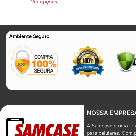
Ver opções
Ambiente Seguro
NOSSA EMPRES
A Samcase é uma loja
para celulares. Com 