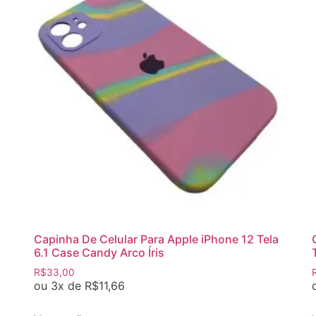
Capinha De Celular Para Apple iPhone 12 Tela
6.1 Case Candy Arco Íris
R$
33,00
ou 3x de
R$
11,66