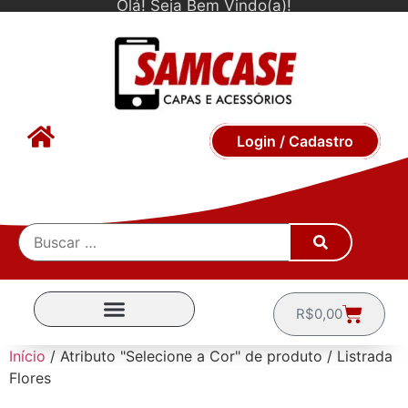
Olá! Seja Bem Vindo(a)!
Login / Cadastro
R$
0,00
CAPINHAS POR MARCA
Início
/ Atributo "Selecione a Cor" de produto / Listrada
Flores