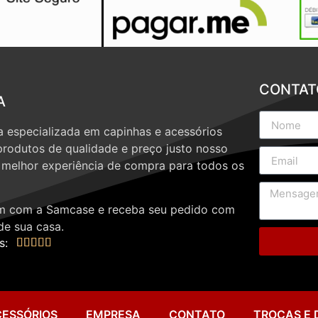
CONTAT
A
 especializada em capinhas e acessórios
produtos de qualidade e preço justo nosso
a melhor experiência de compra para todos os
 com a Samcase e receba seu pedido com
de sua casa.
s:





CESSÓRIOS
EMPRESA
CONTATO
TROCAS E