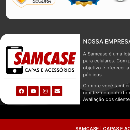
NOSSA EMPRES
A Samcase é uma loja
para celulares. Com 
objetivo é oferecer 
públicos.
Compre você também
rapidez no conforto 
Avaliação dos cliente
SAMCASE | CAPAS E A