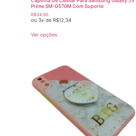
Capinha De Celular Para Samsung Galaxy J5
Prime SM-G570M Com Suporte
R$
34,90
ou 3x de
R$
12,34
Ver opções