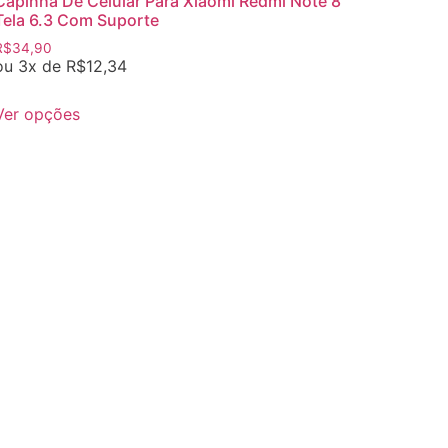
Capinha De Celular Para Xiaomi Redmi Note 8
Tela 6.3 Com Suporte
R$
34,90
ou 3x de
R$
12,34
Ver opções