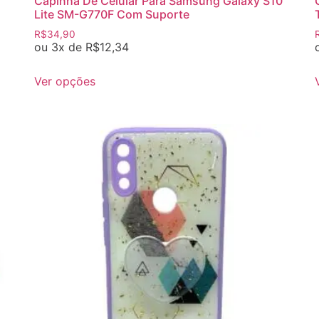
Capinha De Celular Para Samsung Galaxy S10
Lite SM-G770F Com Suporte
R$
34,90
ou 3x de
R$
12,34
Ver opções