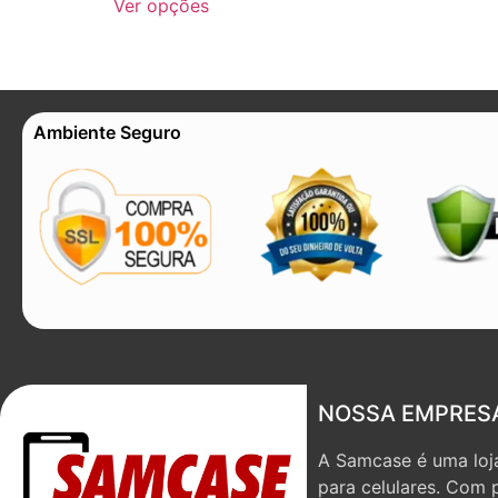
Ver opções
Ambiente Seguro
NOSSA EMPRES
A Samcase é uma loja
para celulares. Com 