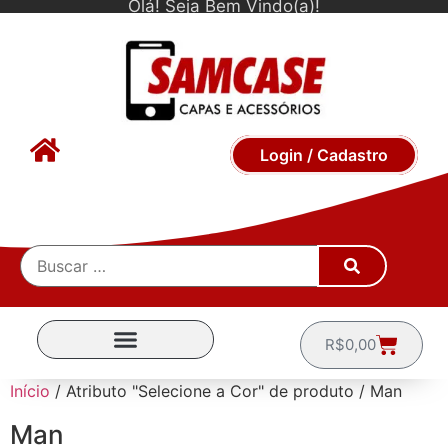
Olá! Seja Bem Vindo(a)!
Login / Cadastro
R$
0,00
CAPINHAS POR MARCA
Início
/ Atributo "Selecione a Cor" de produto / Man
Man