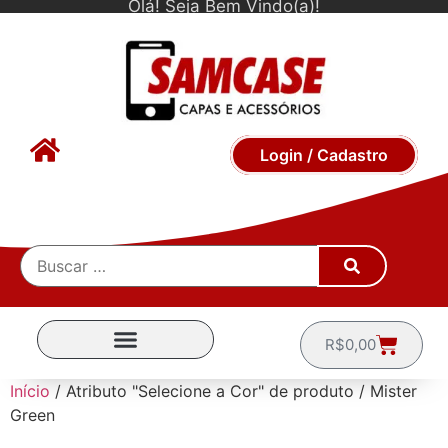
Olá! Seja Bem Vindo(a)!
Login / Cadastro
R$
0,00
CAPINHAS POR MARCA
Início
/ Atributo "Selecione a Cor" de produto / Mister
Green