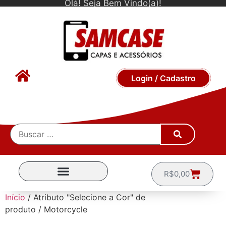
Olá! Seja Bem Vindo(a)!
Login / Cadastro
R$
0,00
CAPINHAS POR MARCA
Início
/ Atributo "Selecione a Cor" de
produto / Motorcycle