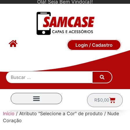
Olá! Seja Bem Vindo(a)!
Login / Cadastro
R$
0,00
CAPINHAS POR MARCA
Início
/ Atributo "Selecione a Cor" de produto / Nude
Coração