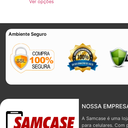
Ver opções
Ambiente Seguro
NOSSA EMPRES
A Samcase é uma loja
para celulares. Com 