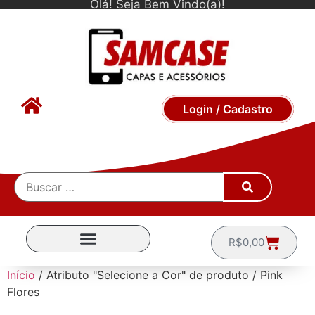
Olá! Seja Bem Vindo(a)!
Login / Cadastro
R$
0,00
CAPINHAS POR MARCA
Início
/ Atributo "Selecione a Cor" de produto / Pink
Flores