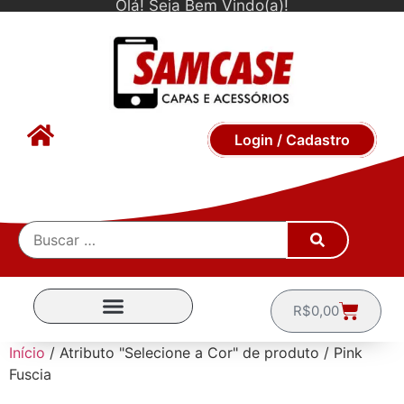
Olá! Seja Bem Vindo(a)!
Login / Cadastro
R$
0,00
CAPINHAS POR MARCA
Início
/ Atributo "Selecione a Cor" de produto / Pink
Fuscia