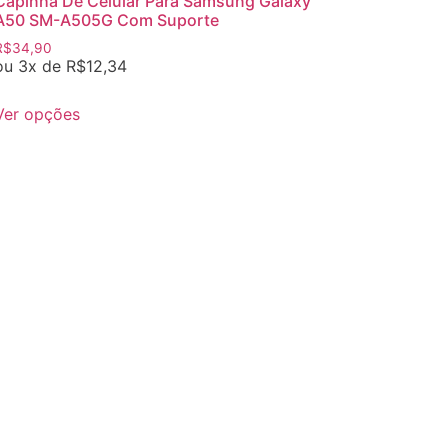
Capinha De Celular Para Samsung Galaxy
A50 SM-A505G Com Suporte
R$
34,90
ou 3x de
R$
12,34
Ver opções