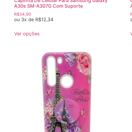
Capinha De Celular Para Samsung Galaxy
A30s SM-A307G Com Suporte
R$
34,90
ou 3x de
R$
12,34
Ver opções