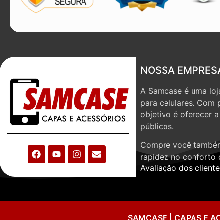
NOSSA EMPRES
A Samcase é uma loja
para celulares. Com 
objetivo é oferecer 
públicos.
Compre você também
rapidez no conforto 
Avaliação dos cliente
SAMCASE | CAPAS E A