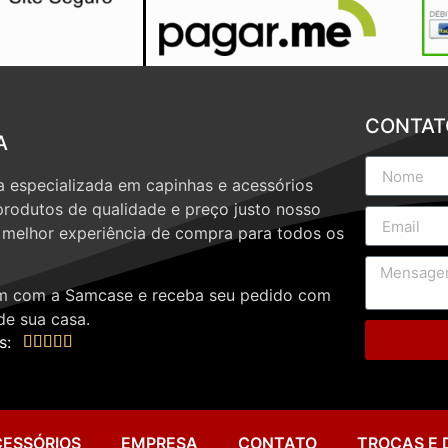
CONTAT
A
 especializada em capinhas e acessórios
produtos de qualidade e preço justo nosso
a melhor experiência de compra para todos os
 com a Samcase e receba seu pedido com
de sua casa.
s:





CESSÓRIOS
EMPRESA
CONTATO
TROCAS E