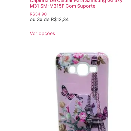
Capinha De Celular Para Samsung Galaxy
M31 SM-M315F Com Suporte
R$
34,90
ou 3x de
R$
12,34
Ver opções