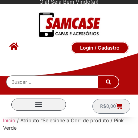
Olá! Seja Bem Vindo(a)!
Login / Cadastro
R$
0,00
CAPINHAS POR MARCA
Início
/ Atributo "Selecione a Cor" de produto / Pink
Verde