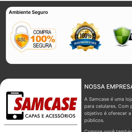
Ambiente Seguro
NOSSA EMPRES
A Samcase é uma loja
para celulares. Com 
objetivo é oferecer 
públicos.
Compre você também