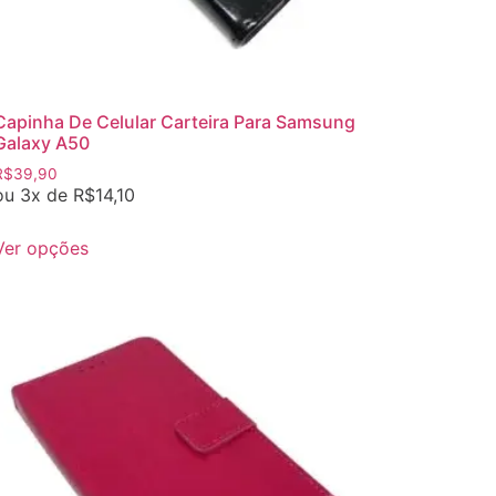
Capinha De Celular Carteira Para Samsung
Galaxy A50
R$
39,90
ou 3x de
R$
14,10
Ver opções