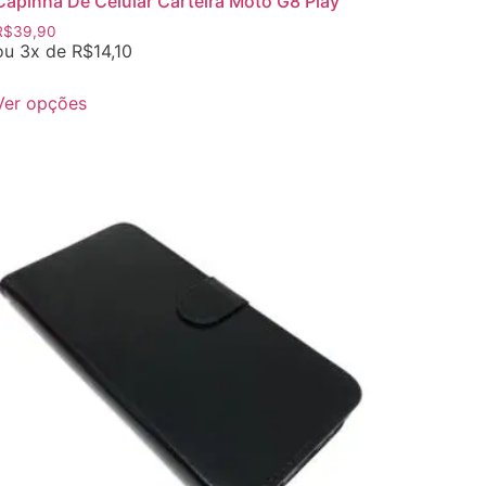
Capinha De Celular Carteira Moto G8 Play
R$
39,90
ou 3x de
R$
14,10
Ver opções