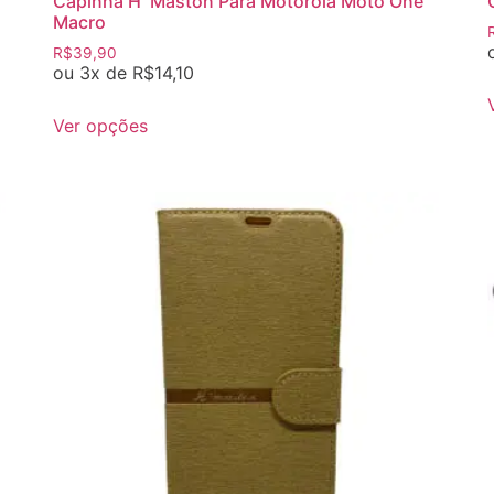
Capinha H´Maston Para Motorola Moto One
Macro
R$
39,90
ou 3x de
R$
14,10
Ver opções