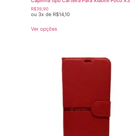
Capinha tipo Carteira Para Xiaomi Poco X3
R$
39,90
ou 3x de
R$
14,10
Ver opções