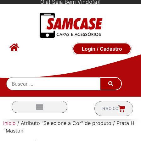
Olá! Seja Bem Vindo(a)!
Login / Cadastro
R$
0,00
CAPINHAS POR MARCA
Início
/ Atributo "Selecione a Cor" de produto / Prata H
´Maston