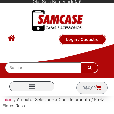
Olá! Seja Bem Vindo(a)!
Login / Cadastro
R$
0,00
CAPINHAS POR MARCA
Início
/ Atributo "Selecione a Cor" de produto / Preta
Flores Rosa