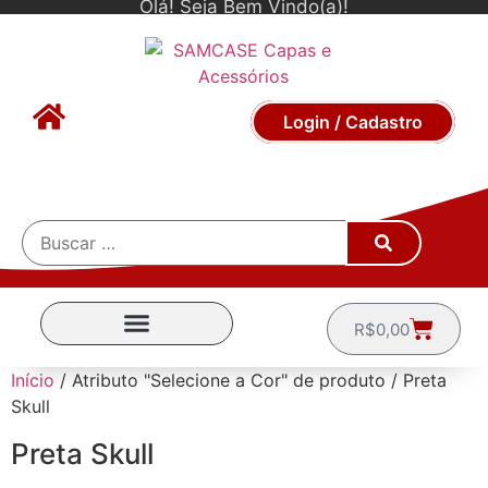
Olá! Seja Bem Vindo(a)!
Login / Cadastro
R$
0,00
CAPINHAS POR MARCA
Início
/ Atributo "Selecione a Cor" de produto / Preta
Skull
Preta Skull