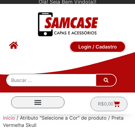
Olá! Seja Bem Vindo(a)!
Login / Cadastro
R$
0,00
CAPINHAS POR MARCA
Início
/ Atributo "Selecione a Cor" de produto / Preta
Vermelha Skull