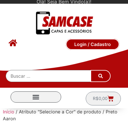
Olá! Seja Bem Vindo(a)!
Login / Cadastro
R$
0,00
CAPINHAS POR MARCA
Início
/ Atributo "Selecione a Cor" de produto / Preto
Aaron