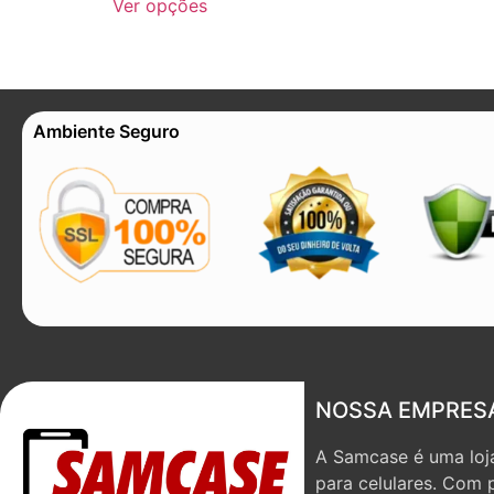
Ver opções
Ambiente Seguro
NOSSA EMPRES
A Samcase é uma loja
para celulares. Com 