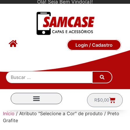
Olá! Seja Bem Vindo(a)!
Login / Cadastro
R$
0,00
CAPINHAS POR MARCA
Início
/ Atributo "Selecione a Cor" de produto / Preto
Grafite