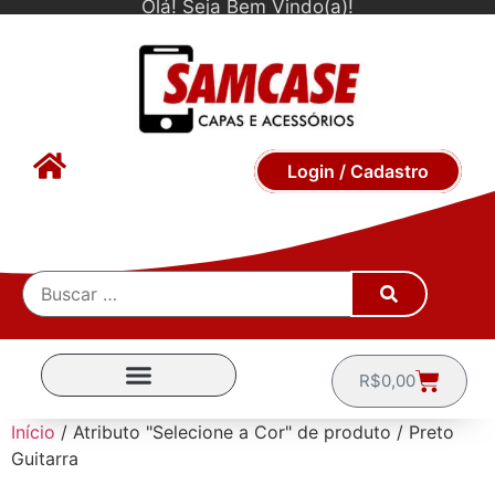
Olá! Seja Bem Vindo(a)!
Login / Cadastro
R$
0,00
CAPINHAS POR MARCA
Início
/ Atributo "Selecione a Cor" de produto / Preto
Guitarra